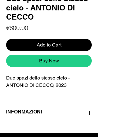
cielo - ANTONIO DI
CECCO
Price
€600.00
Add to Cart
Buy Now
Due spazi dello stesso cielo -
ANTONIO DI CECCO, 2023
Opera finalista al premio Terna Driving
Energy 2023 "Elogio dell'equilibrio",
INFORMAZIONI
esposta presso Palazzo delle
Esposizioni di Roma a settembre-
Formato: 52 cm × 60 cm
ottobre 2023.
Tiratura: 9 ed.