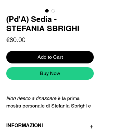
(Pd'A) Sedia -
STEFANIA SBRIGHI
Price
€80.00
Add to Cart
Buy Now
Non riesco a rinascere
è la prima
mostra personale di Stefania Sbrighi e
raccoglie una selezione delle
illustrazioni dell’artista dal 2020 al
INFORMAZIONI
2024, su commissione e progetti
personali. Immagini di piccole