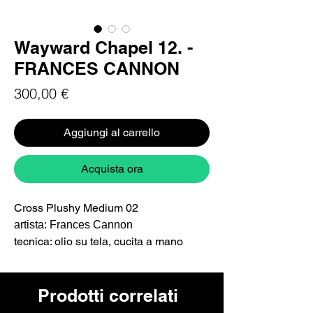
Wayward Chapel 12. -
FRANCES CANNON
Prezzo
300,00 €
Aggiungi al carrello
Acquista ora
Cross Plushy Medium 02
artista: Frances Cannon
tecnica: olio su tela, cucita a mano
Dimensioni: Medium (30 cm circa)
Serie:
Wayward Chapel
Prodotti correlati
L'opera è firmata dall'artista,