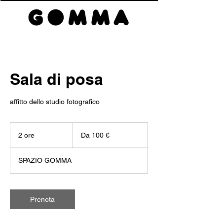
Sala di posa
affitto dello studio fotografico
Da
100
2 ore
2
Da 100 €
euro
o
r
SPAZIO GOMMA
e
Prenota