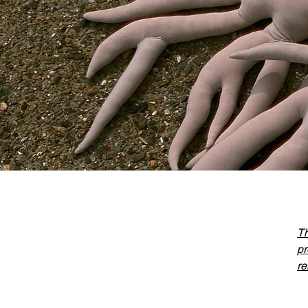
Th
pr
re
Al