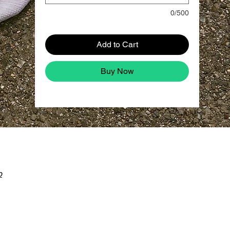
0/500
Add to Cart
Buy Now
o