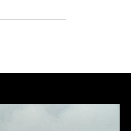
o e
NE