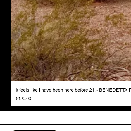
it feels like I have been here before 21. - BENEDETTA
Price
€120.00