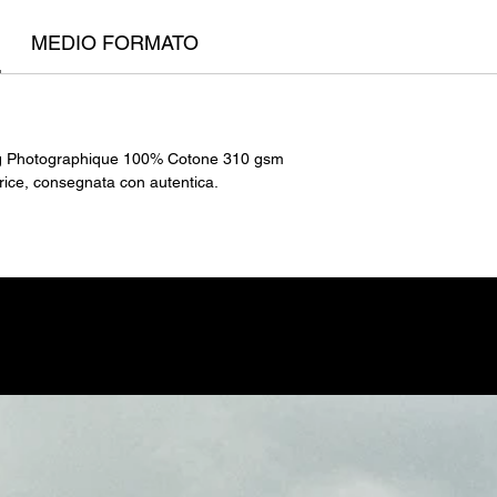
ltidisciplinare. Lavora prevalentemente con il mezzo fotografic
 scultura tessile, creando personaggi surreali e paesaggi
MEDIO FORMATO
mbolici.
ag Photographique 100% Cotone 310 gsm
trice, consegnata con autentica.