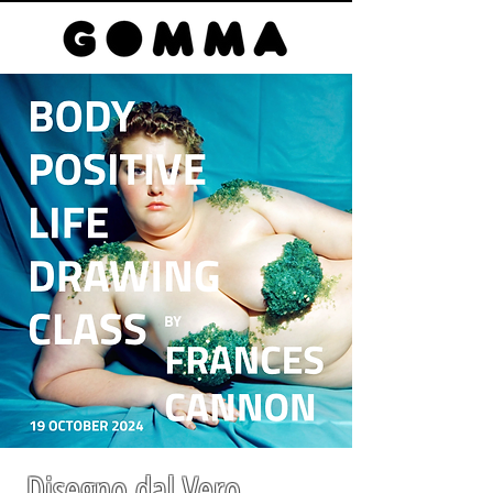
presso
-
Spazio Gomma
durata:
2 ore
Disegno dal Vero