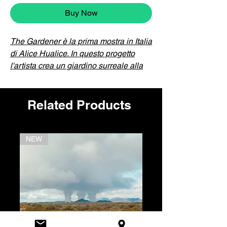
Buy Now
The Gardener è la prima mostra in Italia
di Alice Hualice. In questo progetto
l'artista crea un giardino surreale alla
ricerca una nuova relazione con la
natura delle proprie emozioni.
Related Products
Alice Hualice
(Alisa Gorshenina) è
un’artista russa multidisciplinare.
Lavora prevalentemente con il mezzo
NEW
NEW
fotografico e la scultura tessile, creando
personaggi surreali e paesaggi
simbolici.
INFORMAZIONI SULL'OPERA
scultura di in stoffa
opera unica