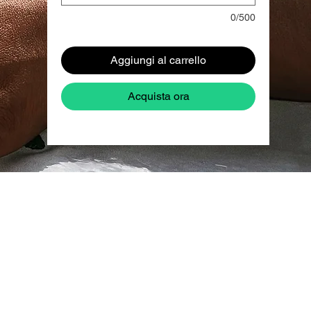
0/500
Aggiungi al carrello
Acquista ora
ud