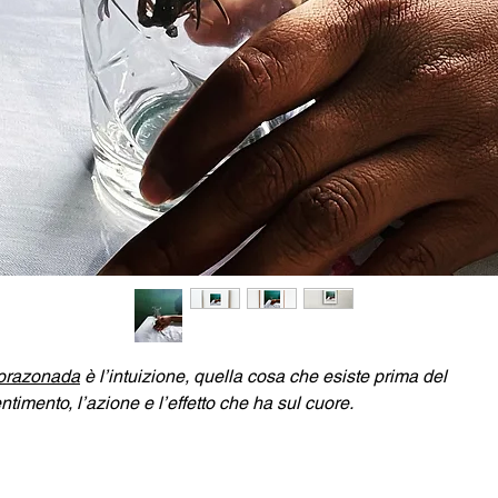
orazonada
è l’intuizione, quella cosa che esiste prima del
ntimento, l’azione e l’effetto che ha sul cuore.
ulia Gatti
è un’artista italiana emergente. Da anni viaggia nel s
erica tra Perù, Bolivia, Patagonia e Messico dedicandosi a