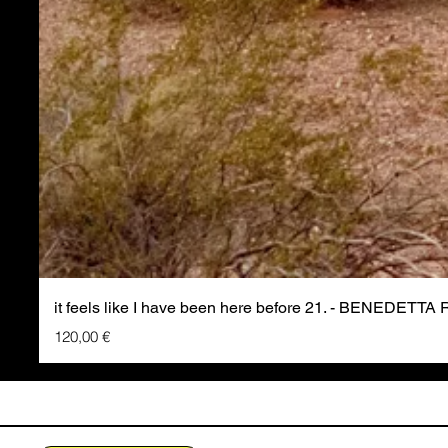
it feels like I have been here before 21. - BENEDETTA
Prezzo
120,00 €