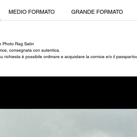
ogetti che abbraccino danza, fotografia e scrittura.
MEDIO FORMATO
GRANDE FORMATO
e Photo Rag Satin
trice, consegnata con autentica.
o, su richiesta è possibile ordinare e acquistare la cornice e/o il passparto