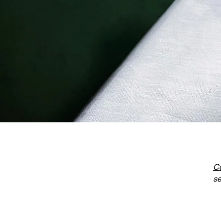
C
se
Gi
Am