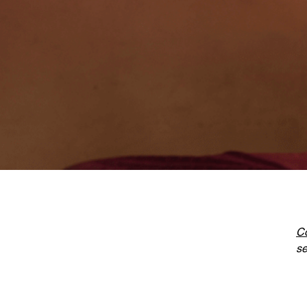
C
se
Gi
Am