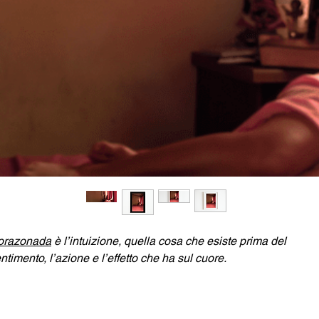
orazonada
è l’intuizione, quella cosa che esiste prima del
ntimento, l’azione e l’effetto che ha sul cuore.
ulia Gatti
è un’artista italiana emergente. Da anni viaggia nel s
erica tra Perù, Bolivia, Patagonia e Messico dedicandosi a