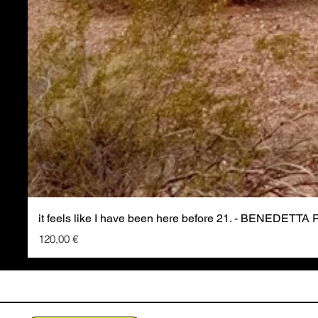
it feels like I have been here before 21. - BENEDETTA
Prezzo
120,00 €