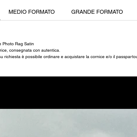
ogetti che abbraccino danza, fotografia e scrittura.
MEDIO FORMATO
GRANDE FORMATO
e Photo Rag Satin
trice, consegnata con autentica.
o, su richiesta è possibile ordinare e acquistare la cornice e/o il passparto