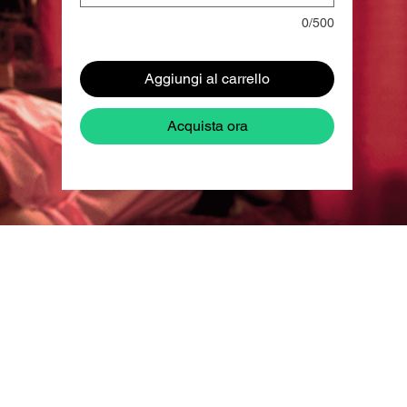
0/500
Aggiungi al carrello
Acquista ora
ud