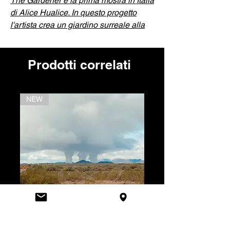
The Gardener è la prima mostra in Italia
di Alice Hualice. In questo progetto
l'artista crea un giardino surreale alla
ricerca una nuova relazione con la
natura delle proprie emozioni.
Prodotti correlati
Alice Hualice
(Alisa Gorshenina) è
un’artista russa multidisciplinare.
Lavora prevalentemente con il mezzo
NEW
NEW
fotografico e la scultura tessile, creando
personaggi surreali e paesaggi
simbolici.
INFORMAZIONI SULL'OPERA
dimensione 7x7 cm
opera unica