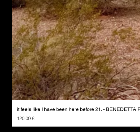
it feels like I have been here before 21. - BENEDETTA
Prezzo
120,00 €