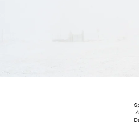
Sp
A
Da
pe