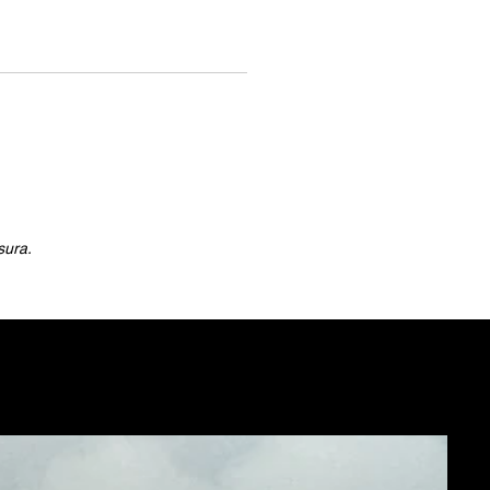
sura.
NE