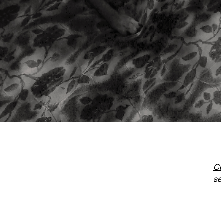
C
se
Gi
Am