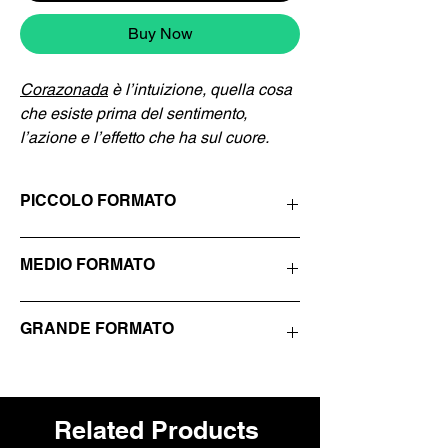
Buy Now
Corazonada
è l’intuizione, quella cosa
che esiste prima del sentimento,
l’azione e l’effetto che ha sul cuore.
Giulia Gatti
è un’artista italiana
PICCOLO FORMATO
emergente. Da anni viaggia nel sud
America tra Perù, Bolivia, Patagonia e
Dimensioni: 20 cm × 30 cm
Messico dedicandosi a progetti che
MEDIO FORMATO
Tiratura: ed. 10
abbraccino danza, fotografia e scrittura.
Stampa: inkjet su carta Hahnemuhle Photo
Rag Satin
Dimensioni: 27 cm × 40 cm
GRANDE FORMATO
L'opera è timbrata e firmata dall'autrice,
Tiratura: ed. 10
consegnata con autentica.
Stampa: inkjet su carta Hahnemuhle Photo
* il prezzo si riferisce alla sola foto, su
Rag Satin
Dimensioni: 40 cm × 60 cm
richiesta è possibile ordinare e acquistare la
L'opera è timbrata e firmata dall'autrice,
Tiratura: ed. 3
cornice e/o il passpartout realizzati su
consegnata con autentica.
Stampa: inkjet su carta Hahnemuhle Photo
Related Products
misura.
* il prezzo si riferisce alla sola foto, su
Rag Satin