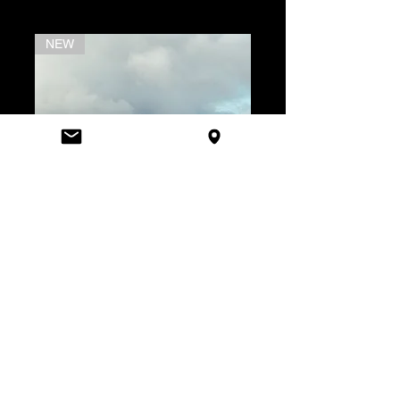
richiesta è possibile ordinare e acquistare la
L'opera è timbrata e firmata dall'autrice,
cornice e/o il passpartout realizzati su
consegnata con autentica.
NEW
NEW
misura.
* il prezzo si riferisce alla sola foto, su
richiesta è possibile ordinare e acquistare la
cornice e/o il passpartout realizzati su
misura.
it feels like I have been here
it feels like I have b
before 21. - BENEDETTA
before 20. - BENED
RISTORI
RISTORI
Price
Price
€120.00
€120.00