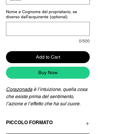
Nome e Cognome del proprietario, se
diverso dall'acquirente (optional)
0/500
Add to Cart
Buy Now
Corazonada
è l’intuizione, quella cosa
che esiste prima del sentimento,
l’azione e l’effetto che ha sul cuore.
Giulia Gatti
è un’artista italiana
PICCOLO FORMATO
emergente. Da anni viaggia nel sud
America tra Perù, Bolivia, Patagonia e