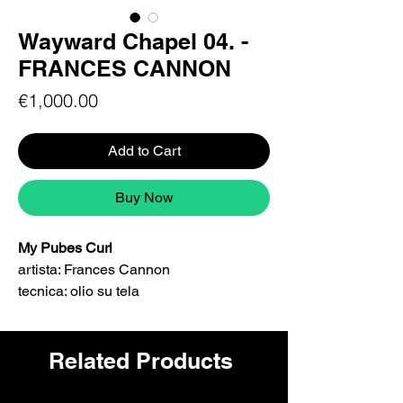
Wayward Chapel 04. -
FRANCES CANNON
Price
€1,000.00
Add to Cart
Buy Now
My Pubes Curl
artista: Frances Cannon
tecnica: olio su tela
Dimensioni: 85cm x 60cm
Serie:
Wayward Chapel
Related Products
L'opera è firmata dall'artista,
consegnata con autentica.