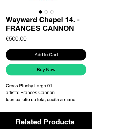
Wayward Chapel 14. -
FRANCES CANNON
Price
€500.00
Add to Cart
Buy Now
Cross Plushy Large 01
artista: Frances Cannon
tecnica: olio su tela, cucita a mano
Dimensioni: Large (50 cm circa)
Serie:
Wayward Chapel
Related Products
L'opera è firmata dall'artista,