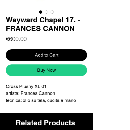
Wayward Chapel 17. -
FRANCES CANNON
Price
€600.00
Add to Cart
Buy Now
Cross Plushy XL 01
artista: Frances Cannon
tecnica: olio su tela, cucita a mano
Dimensioni: ExtraLarge (60 cm circa)
Serie:
Wayward Chapel
Related Products
L'opera è firmata dall'artista,