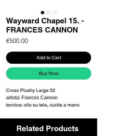
Wayward Chapel 15. -
FRANCES CANNON
Price
€500.00
Add to Cart
Buy Now
Cross Plushy Large 02
artista: Frances Cannon
tecnica: olio su tela, cucita a mano
Dimensioni: Large (50 cm circa)
Serie:
Wayward Chapel
Related Products
L'opera è firmata dall'artista,