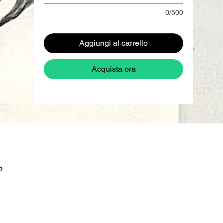
0/500
Aggiungi al carrello
Acquista ora
o