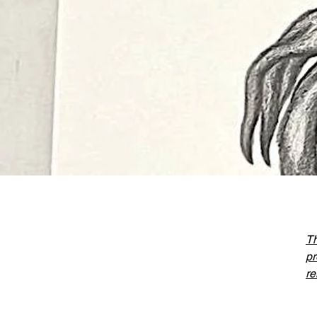
Th
pr
re
Al