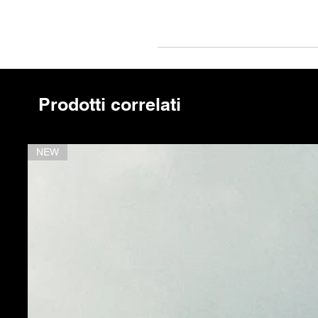
mu
la
si
I
d
Prodotti correlati
op
pa
NEW