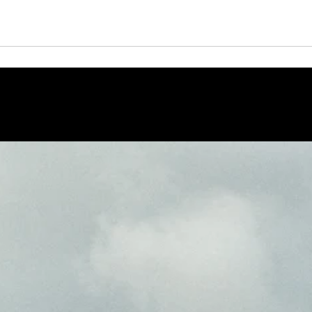
ltidisciplinare. Lavora prevalentemente con il mezzo fotografic
 scultura tessile, creando personaggi surreali e paesaggi
mbolici.
NFORMAZIONI SULL'OPERA
imensione 20x30 cm
era unica
stelli su carta