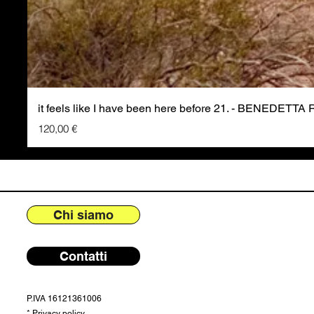
it feels like I have been here before 21. - BENEDETTA
Prezzo
120,00 €
Chi siamo
Contatti
P.IVA 16121361006
*
Privacy policy