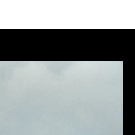
o e
NE